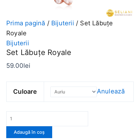
Prima pagină
/
Bijuterii
/ Set Lăbuțe
Royale
Bijuterii
Set Lăbuțe Royale
59.00
lei
Anulează
Culoare
Adaugă în coș