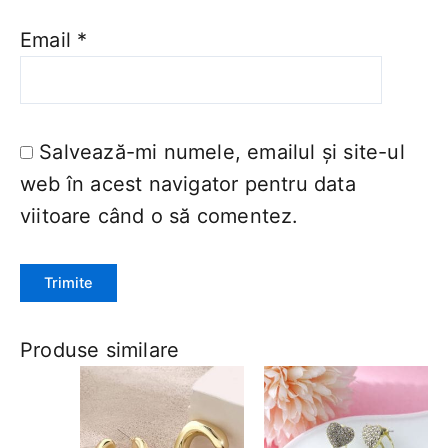
Email
*
Salvează-mi numele, emailul și site-ul
web în acest navigator pentru data
viitoare când o să comentez.
Produse similare
Acest
Acest
produs
produs
are
are