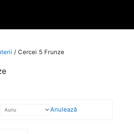
uterii
/ Cercei 5 Frunze
ze
Anulează