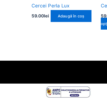
Cercei Perla Lux
Ce
59.00
lei
59
Adaugă în coș
opț