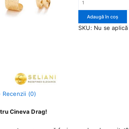
Adaugă în coș
SKU:
Nu se aplică
e
Recenzii (0)
tru Cineva Drag!