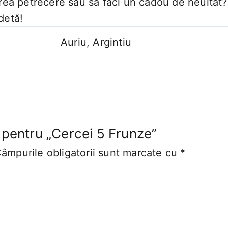
oarea petrecere sau să faci un cadou de neuitat
detă!
Auriu, Argintiu
e pentru „Cercei 5 Frunze”
âmpurile obligatorii sunt marcate cu
*