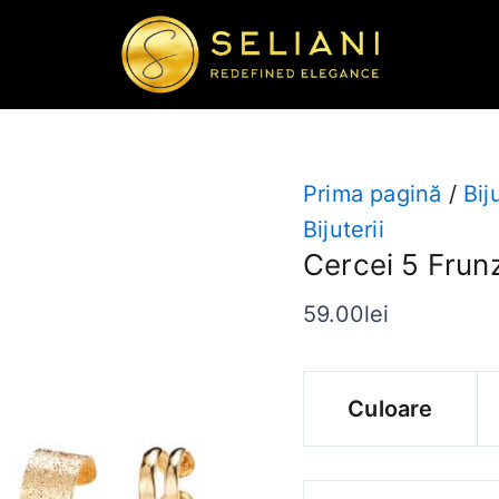
Cantitate
Cercei
5
Frunze
Prima pagină
/
Bij
Bijuterii
Cercei 5 Frun
59.00
lei
Culoare