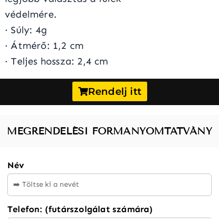
védelmére.
· Súly: 4g
· Átmérő: 1,2 cm
· Teljes hossza: 2,4 cm
Rendelj itt
MEGRENDELÉSI FORMANYOMTATVÁNY
Név
Telefon: (futárszolgálat számára)