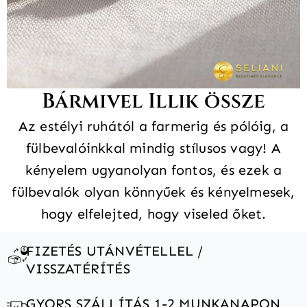
Bármivel Illik össze
Az estélyi ruhától a farmerig és pólóig, a
fülbevalóinkkal mindig stílusos vagy! A
kényelem ugyanolyan fontos, és ezek a
fülbevalók olyan könnyűek és kényelmesek,
hogy elfelejted, hogy viseled őket.
FIZETÉS UTÁNVÉTELLEL /
VISSZATÉRÍTÉS
GYORS SZÁLLÍTÁS 1-2 MUNKANAPON