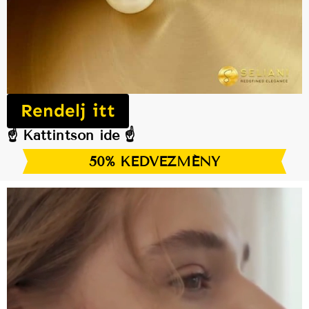
Rendelj itt
☝️ Kattintson ide ☝️
50% KEDVEZMÉNY