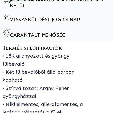
BELÜL
VISSZAKÜLDÉSI JOG 14 NAP
GARANTÁLT MINŐSÉG
Termék specifikációk
· 18K aranyozott és gyöngy
fülbevaló
· Két fülbevalóból álló párban
kapható
· Színváltozat: Arany Fehér
gyöngyházzal
· Nikkelmentes, allergiamentes, a
legjobb választás a fülek