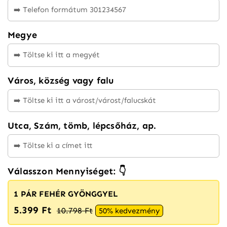
Megye
Város, község vagy falu
Utca, Szám, tömb, lépcsőház, ap.
Válasszon Mennyiséget: 👇
1 PÁR FEHÉR GYÖNGGYEL
5.399 Ft
10.798 Ft
50% kedvezmény