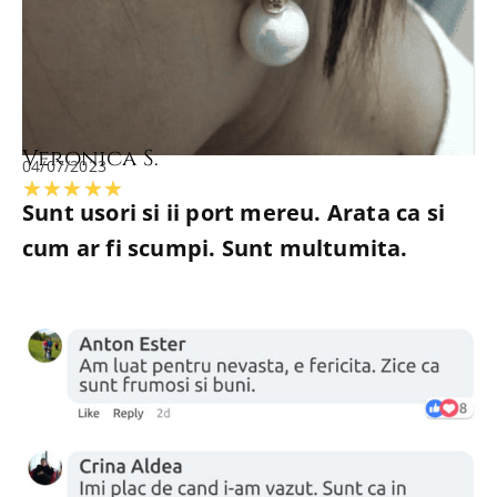
Veronica S.
04/07/2023
Evaluată
★
★
★
★
★
Sunt usori si ii port mereu. Arata ca si
la
cum ar fi scumpi. Sunt multumita.
5
din
5