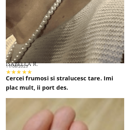
Isabella R.
11/08/2023
Evaluată
★
★
★
★
★
Cercei frumosi si stralucesc tare. Imi
la
plac mult, ii port des.
5
din
5