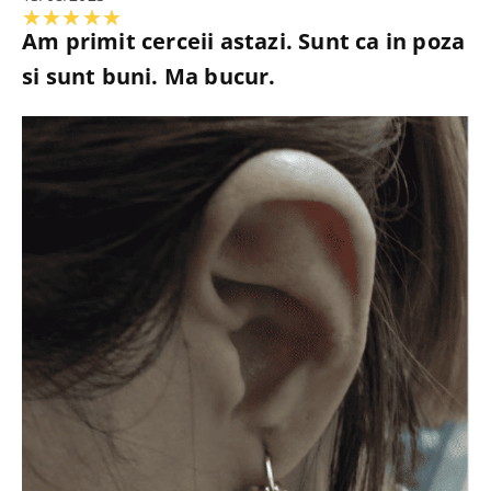
Evaluată
★
★
★
★
★
Am primit cerceii astazi. Sunt ca in poza
la
si sunt buni. Ma bucur.
5
din
5