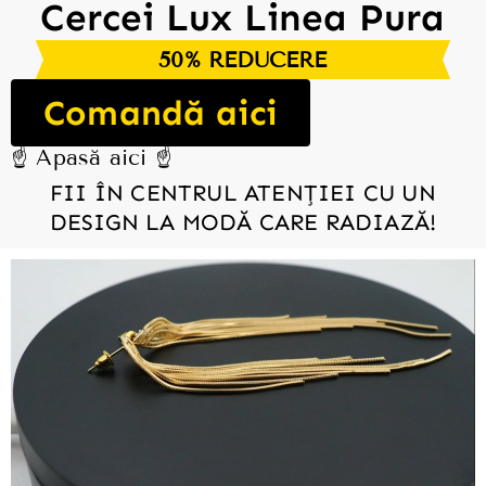
Cercei Lux Linea Pura
50% REDUCERE
Comandă aici
☝️ Apasă aici ☝️
FII ÎN CENTRUL ATENȚIEI CU UN
DESIGN LA MODĂ CARE RADIAZĂ!