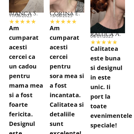
Bianca S.
Corina E.
11/08/2023
13/08/2023
Evaluată
Evaluată
★
★
★
★
★
★
★
★
★
★
Am
Am
la
la
Raluca A.
04/07/2023
cumparat
cumparat
5
5
Evalu
★
★
★
★
★
acesti
acesti
Calitatea
din
din
la
cercei ca
cercei
este buna
5
5
5
un cadou
pentru
si designul
din
pentru
sora mea si
in este
5
mama mea
a fost
unic. Ii
si a fost
incantata.
port la
foarte
Calitatea si
toate
fericita.
detaliile
evenimentele
Designul
sunt
speciale!
este
excelente!