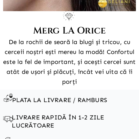
Merg LA Orice
De la rochii de seară la blugi și tricou, cu
cerceii noștri ești mereu la modă! Confortul
este la fel de important, și acești cercei sunt
atât de ușori și plăcuți, încât vei uita că îi
porți
PLATA LA LIVRARE / RAMBURS
LIVRARE RAPIDĂ ÎN 1-2 ZILE
LUCRĂTOARE