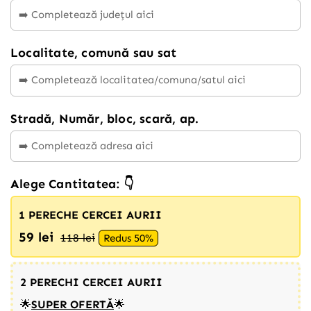
Localitate, comună sau sat
Stradă, Număr, bloc, scară, ap.
Alege Cantitatea: 👇
1 PERECHE CERCEI AURII
59 lei
118 lei
Redus 50%
2 PERECHI CERCEI AURII
🌟
SUPER OFERTĂ
🌟