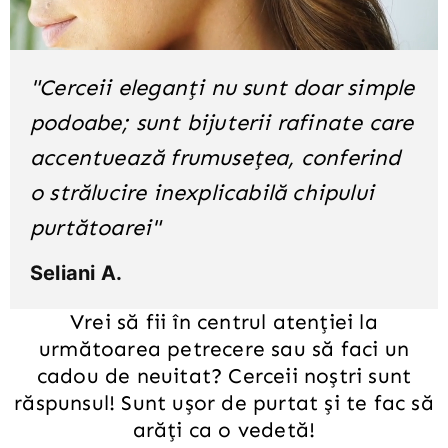
"Cerceii eleganți nu sunt doar simple
podoabe; sunt bijuterii rafinate care
accentuează frumusețea, conferind
o strălucire inexplicabilă chipului
purtătoarei"
Seliani A.
Vrei să fii în centrul atenției la
următoarea petrecere sau să faci un
cadou de neuitat? Cerceii noștri sunt
răspunsul! Sunt ușor de purtat și te fac să
arăți ca o vedetă!