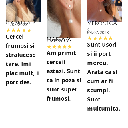
Isabella R.
Veronica
11/08/2023
S.
Evaluată
★
★
★
★
★
04/07/2023
Cercei
maria V.
Evalu
★
★
★
★
★
la
13/08/2023
Sunt usori
frumosi si
Evaluată
★
★
★
★
★
la
5
Am primit
si ii port
stralucesc
la
5
din
cerceii
mereu.
tare. Imi
5
din
5
astazi. Sunt
Arata ca si
plac mult, ii
din
5
ca in poza si
cum ar fi
port des.
5
sunt super
scumpi.
frumosi.
Sunt
multumita.