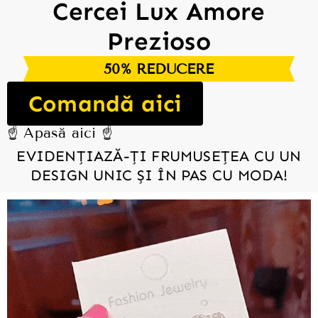
Cercei Lux Amore
Prezioso
50% REDUCERE
Comandă aici
☝️ Apasă aici ☝️
EVIDENȚIAZĂ-ȚI FRUMUSEȚEA CU UN
DESIGN UNIC ȘI ÎN PAS CU MODA!