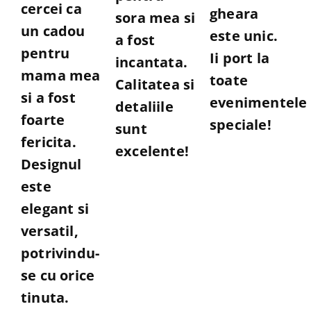
cercei ca
gheara
5
sora mea si
un cadou
este unic.
a fost
pentru
Ii port la
incantata.
mama mea
toate
Calitatea si
si a fost
evenimentele
detaliile
foarte
speciale!
sunt
fericita.
excelente!
Designul
este
elegant si
versatil,
potrivindu-
se cu orice
tinuta.