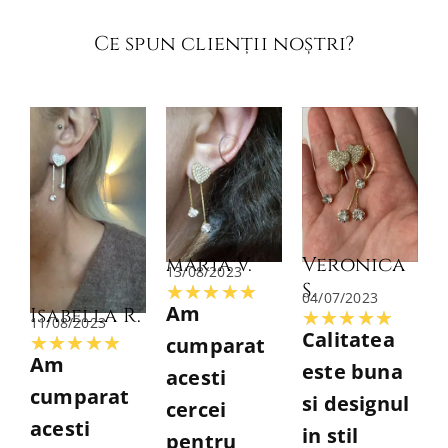
Ce spun clienții noștri?​
maria V.
Veronica
13/08/2023
S.
Evaluată
★
★
★
★
★
04/07/2023
Am
Isabella R.
Evalu
★
★
★
★
★
la
11/08/2023
Calitatea
Evaluată
cumparat
★
★
★
★
★
la
5
Am
este buna
la
acesti
5
din
cumparat
si designul
5
cercei
din
5
acesti
in stil
din
pentru
5