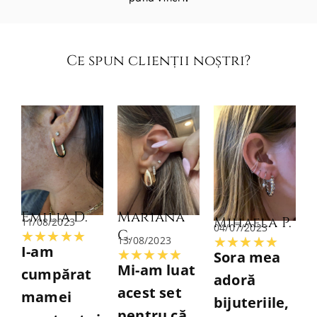
Ce spun clienții noștri?​
Emilia D.
Mariana
Mihaela P.
11/08/2023
04/07/2023
C.
Evaluată
★
★
★
★
★
13/08/2023
Evalu
★
★
★
★
★
I-am
Evaluată
★
★
★
★
★
Sora mea
la
la
Mi-am luat
cumpărat
la
adoră
5
5
acest set
mamei
5
bijuteriile,
din
din
pentru că