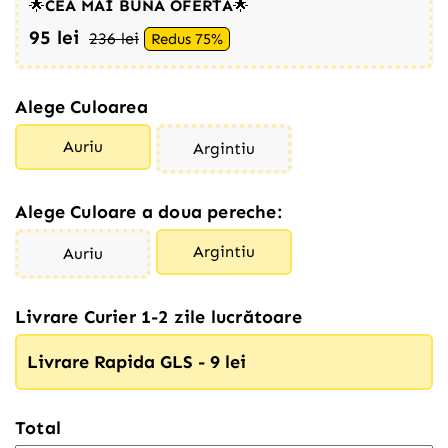
🌟
CEA MAI BUNĂ OFERTĂ
🌟
95 lei
236 lei
Redus 75%
Alege Culoarea
Auriu
Argintiu
Alege Culoare a doua pereche:
Argintiu
Auriu
Livrare Curier 1-2 zile lucrătoare
Livrare Rapida GLS - 9 lei
Total