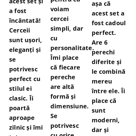
acest set și
din
așa că
5
5
voiam
a fost
5
acest set a
cercei
încântată!
fost cadoul
simpli, dar
Cerceii
perfect.
cu
sunt ușori,
Are 6
personalitate.
eleganți și
perechi
Îmi place
se
diferite și
că fiecare
potrivesc
le combină
pereche
perfect cu
mereu
are altă
stilul ei
între ele. Îi
formă și
clasic. Îi
place că
dimensiune.
poartă
sunt
Se
aproape
moderni,
potrivesc
zilnic și îmi
dar și
cu orice