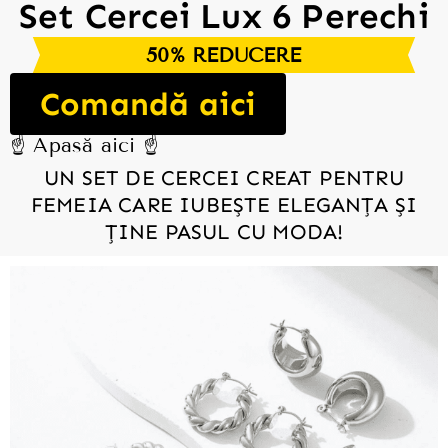
Set Cercei Lux 6 Perechi
50% REDUCERE
Comandă aici
☝️ Apasă aici ☝️
UN SET DE CERCEI CREAT PENTRU
FEMEIA CARE IUBEȘTE ELEGANȚA ȘI
ȚINE PASUL CU MODA!