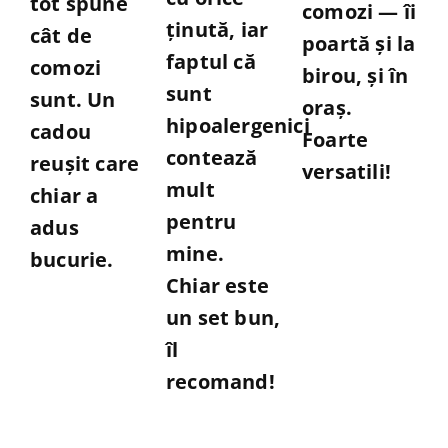
tot spune
comozi — îi
ținută, iar
cât de
poartă și la
faptul că
comozi
birou, și în
sunt
sunt. Un
oraș.
hipoalergenici
cadou
Foarte
contează
reușit care
versatili!
mult
chiar a
pentru
adus
mine.
bucurie.
Chiar este
un set bun,
îl
recomand!