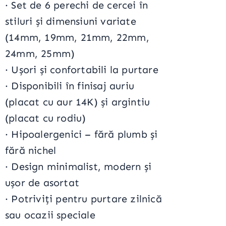
· Set de 6 perechi de cercei în
stiluri și dimensiuni variate
(14mm, 19mm, 21mm, 22mm,
24mm, 25mm)
· Ușori și confortabili la purtare
· Disponibili în finisaj auriu
(placat cu aur 14K) și argintiu
(placat cu rodiu)
· Hipoalergenici – fără plumb și
fără nichel
· Design minimalist, modern și
ușor de asortat
· Potriviți pentru purtare zilnică
sau ocazii speciale